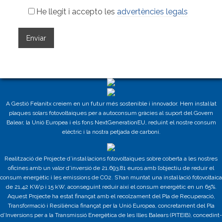
He llegit i accepto les
advertències legals
A Gestió Felanitx creiem en un futur més sostenible i innovador. Hem instal·lat
plaques solars fotovoltaiques per a autoconsum gràcies al suport del Govern
Balear, la Unió Europea i els fons NextGenerationEU, reduint el nostre consum
elèctric i la nostra petjada de carboni.
Realització de Projecte d’instal·lacions fotovoltaiques sobre coberta a les nostres
oficines amb un valor d’inversió de 21.693,81 euros amb l’objectiu de reduir el
consum energètic i les emissions de CO2. S’han muntat una instal·lació fotovoltaica
de 21,42 KWp i 15 kW, aconseguint reduir així el consum energètic en un 65%.
Aquest Projecte ha estat finançat amb el recolzament del Pla de Recuperació,
Transformació i Resiliència finançat per la Unió Europea, concretament del Pla
d’Inversions per a la Transmissió Energètica de les Illes Balears (PITEIB), concedint-