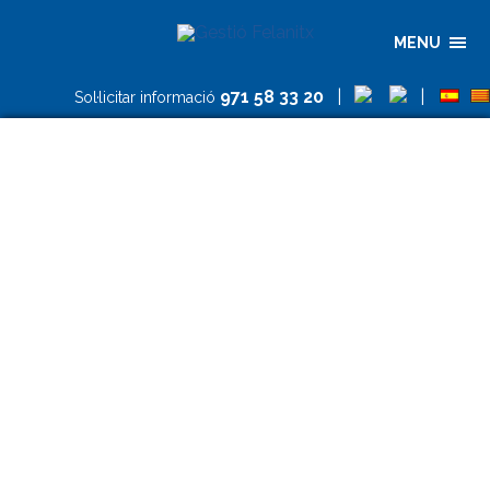
MENU
971 58 33 20
|
|
Sol·licitar informació