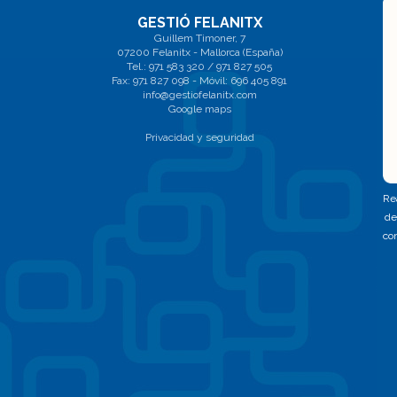
GESTIÓ FELANITX
Guillem Timoner, 7
07200 Felanitx - Mallorca (España)
Tel.: 971 583 320 / 971 827 505
Fax: 971 827 098 - Móvil: 696 405 891
info@gestiofelanitx.com
Google maps
Privacidad y seguridad
Rea
de
co